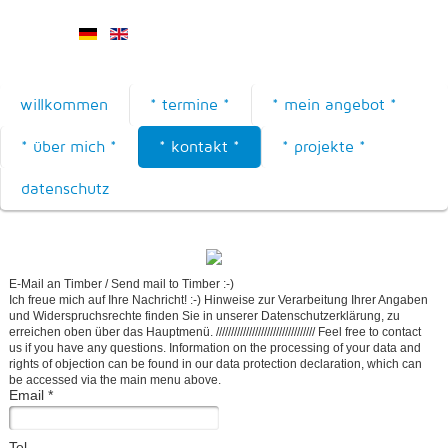
willkommen
* termine *
* mein angebot *
* über mich *
* kontakt *
* projekte *
datenschutz
E-Mail an Timber / Send mail to Timber :-)
Ich freue mich auf Ihre Nachricht! :-) Hinweise zur Verarbeitung Ihrer Angaben
und Widerspruchsrechte finden Sie in unserer Datenschutzerklärung, zu
erreichen oben über das Hauptmenü. ///////////////////////////////// Feel free to contact
us if you have any questions. Information on the processing of your data and
rights of objection can be found in our data protection declaration, which can
be accessed via the main menu above.
Email
*
Tel.