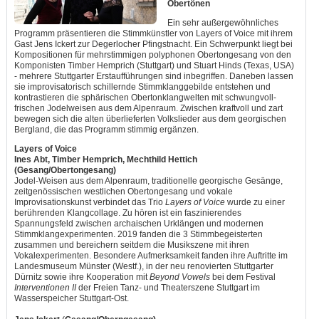
Obertönen
Ein sehr außergewöhnliches
Programm präsentieren die Stimmkünstler von Layers of Voice mit ihrem
Gast Jens Ickert zur Degerlocher Pfingstnacht. Ein Schwerpunkt liegt bei
Kompositionen für mehrstimmigen polyphonen Obertongesang von den
Komponisten Timber Hemprich (Stuttgart) und Stuart Hinds (Texas, USA)
- mehrere Stuttgarter Erstaufführungen sind inbegriffen. Daneben lassen
sie improvisatorisch schillernde Stimmklanggebilde entstehen und
kontrastieren die sphärischen Obertonklangwelten mit schwungvoll-
frischen Jodelweisen aus dem Alpenraum. Zwischen kraftvoll und zart
bewegen sich die alten überlieferten Volkslieder aus dem georgischen
Bergland, die das Programm stimmig ergänzen.
Layers of Voice
Ines Abt, Timber Hemprich, Mechthild Hettich
(Gesang/Obertongesang)
Jodel-Weisen aus dem Alpenraum, traditionelle georgische Gesänge,
zeitgenössischen westlichen Obertongesang und vokale
Improvisationskunst verbindet das Trio
Layers of Voice
wurde zu einer
berührenden Klangcollage. Zu hören ist ein faszinierendes
Spannungsfeld zwischen archaischen Urklängen und modernen
Stimmklangexperimenten. 2019 fanden die 3 Stimmbegeisterten
zusammen und bereichern seitdem die Musikszene mit ihren
Vokalexperimenten. Besondere Aufmerksamkeit fanden ihre Auftritte im
Landesmuseum Münster (Westf.), in der neu renovierten Stuttgarter
Dürnitz sowie ihre Kooperation mit
Beyond Vowels
bei dem Festival
Interventionen II
der Freien Tanz- und Theaterszene Stuttgart im
Wasserspeicher Stuttgart-Ost.