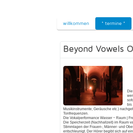
willkommen
* termine *
Beyond Vowels O
Die
wer
sof
bis
Musikinstrumente, Geräusche etc.) nachgeh
Tonfrequenzen.
Die Vokalperformance Wasser ~ Raum | Fr
Die Speicherzeit (Nachhallzeit) im Raum v
Stimmlagen der Frauen-, Männer- und Obe
entschleunigt. Der Hörer begibt sich auf ei