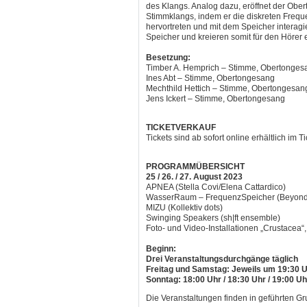
des Klangs. Analog dazu, eröffnet der Obert
Stimmklangs, indem er die diskreten Fre
hervortreten und mit dem Speicher interagi
Speicher und kreieren somit für den Hörer 
Besetzung:
Timber A. Hemprich – Stimme, Obertonges
Ines Abt – Stimme, Obertongesang
Mechthild Hettich – Stimme, Obertongesan
Jens Ickert – Stimme, Obertongesang
TICKETVERKAUF
Tickets sind ab sofort online erhältlich im 
PROGRAMMÜBERSICHT
25 / 26. / 27. August 2023
APNEA (Stella Covi/Elena Cattardico)
WasserRaum – FrequenzSpeicher (Beyond
MIZU (Kollektiv dots)
Swinging Speakers (sh|ft ensemble)
Foto- und Video-Installationen „Crustace
Beginn:
Drei Veranstaltungsdurchgänge täglich
Freitag und Samstag:
Jeweils um 19:30 U
Sonntag:
18:00 Uhr / 18:30 Uhr / 19:00 Uh
Die Veranstaltungen finden in geführten Gru