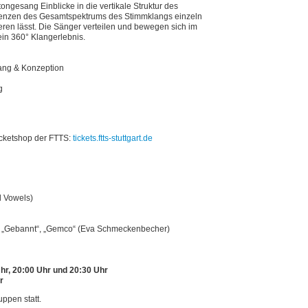
ongesang Einblicke in die vertikale Struktur des
quenzen des Gesamtspektrums des Stimmklangs einzeln
eren lässt. Die Sänger verteilen und bewegen sich im
ein 360° Klangerlebnis.
ang & Konzeption
g
Ticketshop der FTTS:
tickets.ftts-stuttgart.de
 Vowels)
a“, „Gebannt“, „Gemco“ (Eva Schmeckenbecher)
hr, 20:00 Uhr und
20:30 Uhr
r
ppen statt.