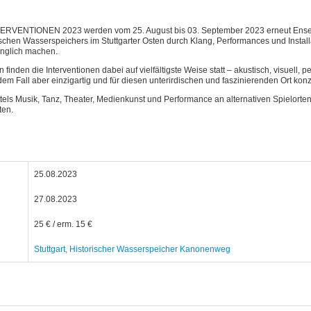
NTERVENTIONEN 2023 werden vom 25. August bis 03. September 2023 erneut Ensem
rischen Wasserspeichers im Stuttgarter Osten durch Klang, Performances und Instal
gänglich machen.
nden die Interventionen dabei auf vielfältigste Weise statt – akustisch, visuell, pe
 Fall aber einzigartig und für diesen unterirdischen und faszinierenden Ort konzi
ls Musik, Tanz, Theater, Medienkunst und Performance an alternativen Spielorte
ten.
25.08.2023
27.08.2023
25 € / erm. 15 €
Stuttgart, Historischer Wasserspeicher Kanonenweg