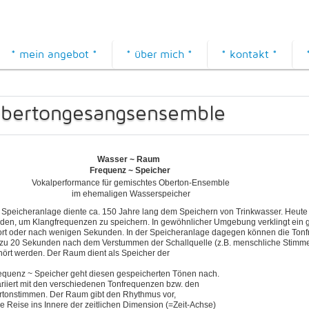
* mein angebot *
* über mich *
* kontakt *
bertongesangsensemble
Wasser ~ Raum
Frequenz ~ Speicher
Vokalperformance für gemischtes Oberton-Ensemble
im ehemaligen Wasserspeicher
 Speicheranlage diente ca. 150 Jahre lang dem Speichern von Trinkwasser. Heute 
den, um Klangfrequenzen zu speichern. In gewöhnlicher Umgebung verklingt ein
ort oder nach wenigen Sekunden. In der Speicheranlage dagegen können die Ton
 zu 20 Sekunden nach dem Verstummen der Schallquelle (z.B. menschliche Stimm
ört werden. Der Raum dient als Speicher der
equenz ~ Speicher geht diesen gespeicherten Tönen nach.
ariiert mit den verschiedenen Tonfrequenzen bzw. den
rtonstimmen. Der Raum gibt den Rhythmus vor,
ne Reise ins Innere der zeitlichen Dimension (=Zeit-Achse)