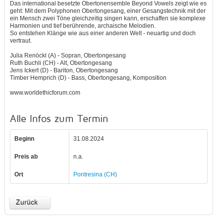
Das international besetzte Obertonensemble Beyond Vowels zeigt wie es
geht: Mit dem Polyphonen Obertongesang, einer Gesangstechnik mit der
ein Mensch zwei Töne gleichzeitig singen kann, erschaffen sie komplexe
Harmonien und tief berührende, archaische Melodien.
So entstehen Klänge wie aus einer anderen Welt - neuartig und doch
vertraut.
Julia Renöckl (A) - Sopran, Obertongesang
Ruth Buchli (CH) - Alt, Obertongesang
Jens Ickert (D) - Bariton, Obertongesang
Timber Hemprich (D) - Bass, Obertongesang, Komposition
www.worldethicforum.com
Alle Infos zum Termin
Beginn
31.08.2024
Preis ab
n.a.
Ort
Pontresina (CH)
Zurück