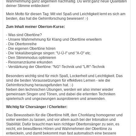
Wahrnehmung ganz allgemein nachhaltig. Du wirst ganz neue Qualitäten
deiner Stimme entdecken!
Mein Motto für diesen Tag: Mit viel Spaß und Leichtigkeit lernt es sich am
besten, das hat die Gehirnforschung bewiesen! :-)
Zum Inhalt meiner Oberton-Kurse:
- Was sind Obertöne?
- Unsere Wahrnehmung für Klang und Obertöne erweitern
- Die Obertonreihe
- Die eigenen Obertöne hören
- Die Vokalübergänge singen: "U-Ü-I" und "A-O" etc.
- Den Stimmmodus optimieren
- Resonanzräume erkunden
- Verstärkung der Obertöne: "NG"-Technik und "L/R"-Technik
Besonders wichtig sind für mich Spaß, Lockerheit und Leichtigkeit. Das
sind die besten Voraussetzungen für effektives Lernen - wie die
Gehirnforschung herausgefunden hat. :-)
Neben den technischen Übungen, werden wir also immer wieder
gemeinsam Singen und Tönen, und dabei die erlernten Techniken
spielerisch und ungezwungen ausprobieren und anwenden.
Wichtig für Chorsänger / Chorleiter:
Das Bewusstsein für die Obertöne hilft, den Chorklang homogener
und
voller werden zu lassen,
und
vor allem auch bei der Intonation
und
Stabilität. Dafür braucht man kein richtiger Obertonsänger zu sein, es
reicht, ein bewußteres Hören
und
Wahrnehmen der Obertöne zu
entwickeln,
und
damit bekommt man fast automatisch eine bessere