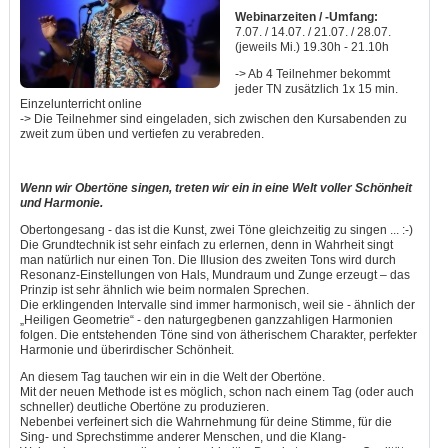
Webinarzeiten / -Umfang:
7.07. / 14.07. / 21.07. / 28.07.
(jeweils Mi.) 19.30h - 21.10h
-> Ab 4 Teilnehmer bekommt
jeder TN zusätzlich 1x 15 min.
Einzelunterricht online
-> Die Teilnehmer sind eingeladen, sich zwischen den Kursabenden zu
zweit zum üben und vertiefen zu verabreden.
Wenn wir Obertöne singen, treten wir ein in eine Welt voller Schönheit
und Harmonie.
Obertongesang - das ist die Kunst, zwei Töne gleichzeitig zu singen ... :-)
Die Grundtechnik ist sehr einfach zu erlernen, denn in Wahrheit singt
man natürlich nur einen Ton. Die Illusion des zweiten Tons wird durch
Resonanz-Einstellungen von Hals, Mundraum und Zunge erzeugt – das
Prinzip ist sehr ähnlich wie beim normalen Sprechen.
Die erklingenden Intervalle sind immer harmonisch, weil sie - ähnlich der
„Heiligen Geometrie“ - den naturgegbenen ganzzahligen Harmonien
folgen. Die entstehenden Töne sind von ätherischem Charakter, perfekter
Harmonie und überirdischer Schönheit.
An diesem Tag tauchen wir ein in die Welt der Obertöne.
Mit der neuen Methode ist es möglich, schon nach einem Tag (oder auch
schneller) deutliche Obertöne zu produzieren.
Nebenbei verfeinert sich die Wahrnehmung für deine Stimme, für die
Sing- und Sprechstimme anderer Menschen, und die Klang-