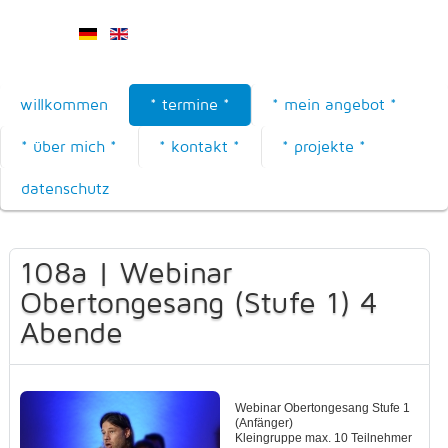
willkommen
* termine *
* mein angebot *
* über mich *
* kontakt *
* projekte *
datenschutz
108a | Webinar
Obertongesang (Stufe 1) 4
Abende
Webinar Obertongesang Stufe 1
(Anfänger)
Kleingruppe max. 10 Teilnehmer