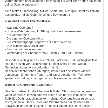
Wahrnehmung ganz allgemein nachhaltig. Du wirst ganz neue Qualitäten
deiner Stimme entdecken!
Mein Motto für diesen Tag: Mit viel Spaß und Leichtigkeit lernt es sich am
besten, das hat die Gehirnforschung bewiesen! :-)
Zum Inhalt meiner Oberton-Kurse:
- Was sind Obertöne?
- Unsere Wahrnehmung für Klang und Obertöne erweitern
- Die Obertonreihe
- Die eigenen Obertöne hören
- Die Vokalübergänge singen: "U-Ü-I" und "A-O" etc.
- Den Stimmmodus optimieren
- Resonanzräume erkunden
- Verstärkung der Obertöne: "NG"-Technik und "L/R"-Technik
Besonders wichtig sind für mich Spaß, Lockerheit und Leichtigkeit. Das
sind die besten Voraussetzungen für effektives Lernen - wie die
Gehirnforschung herausgefunden hat. :-)
Neben den technischen Übungen, werden wir also immer wieder
gemeinsam Singen und Tönen, und dabei die erlernten Techniken
spielerisch und ungezwungen ausprobieren und anwenden.
Wichtig für Chorsänger / Chorleiter:
Das Bewusstsein für die Obertöne hilft, den Chorklang homogener
und
voller werden zu lassen,
und
vor allem auch bei der Intonation
und
Stabilität. Dafür braucht man kein richtiger Obertonsänger zu sein, es
reicht, ein bewußteres Hören
und
Wahrnehmen der Obertöne zu
entwickeln,
und
damit bekommt man fast automatisch eine bessere