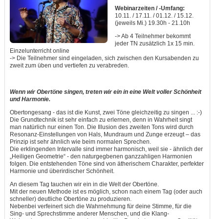
Webinarzeiten / -Umfang:
10.11. / 17.11. / 01.12. / 15.12.
(jeweils Mi.) 19.30h - 21.10h
-> Ab 4 Teilnehmer bekommt
jeder TN zusätzlich 1x 15 min.
Einzelunterricht online
-> Die Teilnehmer sind eingeladen, sich zwischen den Kursabenden zu
zweit zum üben und vertiefen zu verabreden.
Wenn wir Obertöne singen, treten wir ein in eine Welt voller Schönheit
und Harmonie.
Obertongesang - das ist die Kunst, zwei Töne gleichzeitig zu singen ... :-)
Die Grundtechnik ist sehr einfach zu erlernen, denn in Wahrheit singt
man natürlich nur einen Ton. Die Illusion des zweiten Tons wird durch
Resonanz-Einstellungen von Hals, Mundraum und Zunge erzeugt – das
Prinzip ist sehr ähnlich wie beim normalen Sprechen.
Die erklingenden Intervalle sind immer harmonisch, weil sie - ähnlich der
„Heiligen Geometrie“ - den naturgegbenen ganzzahligen Harmonien
folgen. Die entstehenden Töne sind von ätherischem Charakter, perfekter
Harmonie und überirdischer Schönheit.
An diesem Tag tauchen wir ein in die Welt der Obertöne.
Mit der neuen Methode ist es möglich, schon nach einem Tag (oder auch
schneller) deutliche Obertöne zu produzieren.
Nebenbei verfeinert sich die Wahrnehmung für deine Stimme, für die
Sing- und Sprechstimme anderer Menschen, und die Klang-