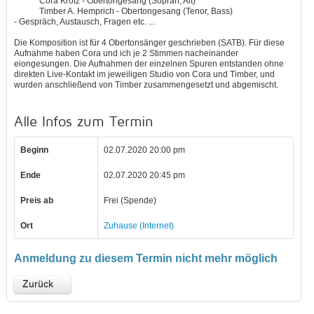
Cora Krötz - Obertongesang (Sopran, Alt)
Timber A. Hemprich - Obertongesang (Tenor, Bass)
- Gespräch, Austausch, Fragen etc. ...
Die Komposition ist für 4 Obertonsänger geschrieben (SATB). Für diese
Aufnahme haben Cora und ich je 2 Stimmen nacheinander
eiongesungen. Die Aufnahmen der einzelnen Spuren entstanden ohne
direkten Live-Kontakt im jeweiligen Studio von Cora und Timber, und
wurden anschließend von Timber zusammengesetzt und abgemischt.
Alle Infos zum Termin
Beginn
02.07.2020 20:00 pm
Ende
02.07.2020 20:45 pm
Preis ab
Frei (Spende)
Ort
Zuhause (Internet)
Anmeldung zu diesem Termin nicht mehr möglich
Zurück