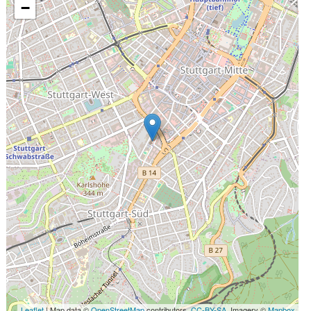
−
Leaflet
| Map data ©
OpenStreetMap
contributors,
CC-BY-SA
, Imagery ©
Mapbox