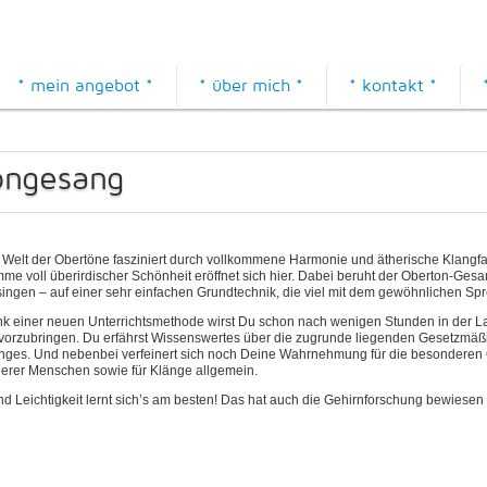
* mein angebot *
* über mich *
* kontakt *
ongesang
 Welt der Obertöne fasziniert durch vollkommene Harmonie und ätherische Klang
mme voll überirdischer Schönheit eröffnet sich hier. Dabei beruht der Oberton-Gesa
singen – auf einer sehr einfachen Grundtechnik, die viel mit dem gewöhnlichen Spr
k einer neuen Unterrichtsmethode wirst Du schon nach wenigen Stunden in der La
vorzubringen. Du erfährst Wissenswertes über die zugrunde liegenden Gesetzmäßi
nges. Und nebenbei verfeinert sich noch Deine Wahrnehmung für die besonderen Q
erer Menschen sowie für Klänge allgemein.
und Leichtigkeit lernt sich’s am besten! Das hat auch die Gehirnforschung bewiese