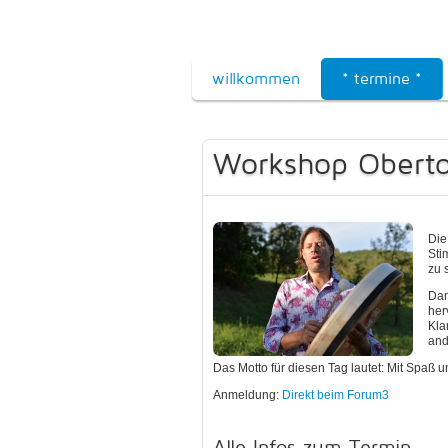
willkommen
* termine *
Workshop Obert
Die
Sti
zu 
Dan
her
Kla
and
Das Motto für diesen Tag lautet: Mit Spaß 
Anmeldung:
Direkt beim Forum3
Alle Infos zum Termin