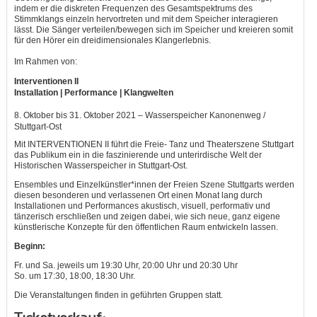
indem er die diskreten Frequenzen des Gesamtspektrums des
Stimmklangs einzeln hervortreten und mit dem Speicher interagieren
lässt. Die Sänger verteilen/bewegen sich im Speicher und kreieren somit
für den Hörer ein dreidimensionales Klangerlebnis.
Im Rahmen von:
Interventionen II
Installation | Performance | Klangwelten
8. Oktober bis 31. Oktober 2021 – Wasserspeicher Kanonenweg /
Stuttgart-Ost
Mit INTERVENTIONEN II führt die Freie- Tanz und Theaterszene Stuttgart
das Publikum ein in die faszinierende und unterirdische Welt der
Historischen Wasserspeicher in Stuttgart-Ost.
Ensembles und Einzelkünstler*innen der Freien Szene Stuttgarts werden
diesen besonderen und verlassenen Ort einen Monat lang durch
Installationen und Performances akustisch, visuell, performativ und
tänzerisch erschließen und zeigen dabei, wie sich neue, ganz eigene
künstlerische Konzepte für den öffentlichen Raum entwickeln lassen.
Beginn:
Fr. und Sa. jeweils um 19:30 Uhr, 20:00 Uhr und 20:30 Uhr
So. um 17:30, 18:00, 18:30 Uhr.
Die Veranstaltungen finden in geführten Gruppen statt.