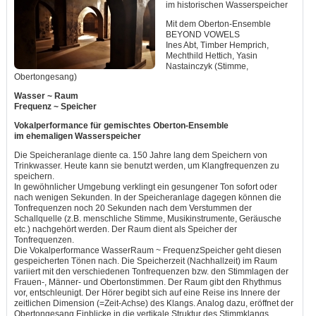
im historischen Wasserspeicher
Mit dem Oberton-Ensemble
BEYOND VOWELS
Ines Abt, Timber Hemprich,
Mechthild Hettich, Yasin
Nastainczyk (Stimme,
Obertongesang)
Wasser ~ Raum
Frequenz ~ Speicher
Vokalperformance für gemischtes Oberton-Ensemble
im ehemaligen Wasserspeicher
Die Speicheranlage diente ca. 150 Jahre lang dem Speichern von
Trinkwasser. Heute kann sie benutzt werden, um Klangfrequenzen zu
speichern.
In gewöhnlicher Umgebung verklingt ein gesungener Ton sofort oder
nach wenigen Sekunden. In der Speicheranlage dagegen können die
Tonfrequenzen noch 20 Sekunden nach dem Verstummen der
Schallquelle (z.B. menschliche Stimme, Musikinstrumente, Geräusche
etc.) nachgehört werden. Der Raum dient als Speicher der
Tonfrequenzen.
Die Vokalperformance WasserRaum ~ FrequenzSpeicher geht diesen
gespeicherten Tönen nach. Die Speicherzeit (Nachhallzeit) im Raum
variiert mit den verschiedenen Tonfrequenzen bzw. den Stimmlagen der
Frauen-, Männer- und Obertonstimmen. Der Raum gibt den Rhythmus
vor, entschleunigt. Der Hörer begibt sich auf eine Reise ins Innere der
zeitlichen Dimension (=Zeit-Achse) des Klangs. Analog dazu, eröffnet der
Obertongesang Einblicke in die vertikale Struktur des Stimmklangs,