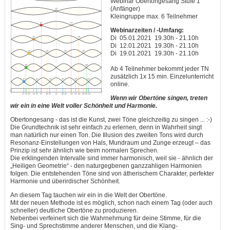
Webinar Obertongesang Stufe 1
(Anfänger)
Kleingruppe max. 6 Teilnehmer
Webinarzeiten / -Umfang:
Di 05.01.2021 19.30h - 21.10h
Di 12.01.2021 19.30h - 21.10h
Di 19.01.2021 19.30h - 21.10h
Ab 4 Teilnehmer bekommt jeder TN
zusätzlich 1x 15 min. Einzelunterricht
online.
Wenn wir Obertöne singen, treten
wir ein in eine Welt voller Schönheit und Harmonie.
Obertongesang - das ist die Kunst, zwei Töne gleichzeitig zu singen ... :-)
Die Grundtechnik ist sehr einfach zu erlernen, denn in Wahrheit singt
man natürlich nur einen Ton. Die Illusion des zweiten Tons wird durch
Resonanz-Einstellungen von Hals, Mundraum und Zunge erzeugt – das
Prinzip ist sehr ähnlich wie beim normalen Sprechen.
Die erklingenden Intervalle sind immer harmonisch, weil sie - ähnlich der
„Heiligen Geometrie“ - den naturgegbenen ganzzahligen Harmonien
folgen. Die entstehenden Töne sind von ätherischem Charakter, perfekter
Harmonie und überirdischer Schönheit.
An diesem Tag tauchen wir ein in die Welt der Obertöne.
Mit der neuen Methode ist es möglich, schon nach einem Tag (oder auch
schneller) deutliche Obertöne zu produzieren.
Nebenbei verfeinert sich die Wahrnehmung für deine Stimme, für die
Sing- und Sprechstimme anderer Menschen, und die Klang-