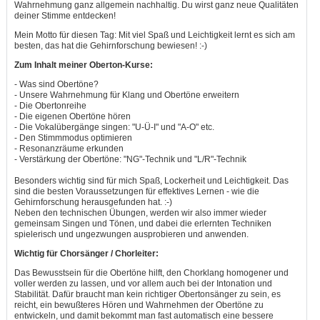
Wahrnehmung ganz allgemein nachhaltig. Du wirst ganz neue Qualitäten
deiner Stimme entdecken!
Mein Motto für diesen Tag: Mit viel Spaß und Leichtigkeit lernt es sich am
besten, das hat die Gehirnforschung bewiesen! :-)
Zum Inhalt meiner Oberton-Kurse:
- Was sind Obertöne?
- Unsere Wahrnehmung für Klang und Obertöne erweitern
- Die Obertonreihe
- Die eigenen Obertöne hören
- Die Vokalübergänge singen: "U-Ü-I" und "A-O" etc.
- Den Stimmmodus optimieren
- Resonanzräume erkunden
- Verstärkung der Obertöne: "NG"-Technik und "L/R"-Technik
Besonders wichtig sind für mich Spaß, Lockerheit und Leichtigkeit. Das
sind die besten Voraussetzungen für effektives Lernen - wie die
Gehirnforschung herausgefunden hat. :-)
Neben den technischen Übungen, werden wir also immer wieder
gemeinsam Singen und Tönen, und dabei die erlernten Techniken
spielerisch und ungezwungen ausprobieren und anwenden.
Wichtig für Chorsänger / Chorleiter:
Das Bewusstsein für die Obertöne hilft, den Chorklang homogener
und
voller werden zu lassen,
und
vor allem auch bei der Intonation
und
Stabilität. Dafür braucht man kein richtiger Obertonsänger zu sein, es
reicht, ein bewußteres Hören
und
Wahrnehmen der Obertöne zu
entwickeln,
und
damit bekommt man fast automatisch eine bessere