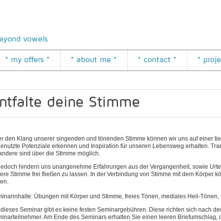
eyond vowels
* my offers *
* about me *
* contact *
* proje
ntfalte deine Stimme
r den Klang unserer singenden und tönenden Stimme können wir uns auf einer t
enutzte Potenziale erkennen und Inspiration für unseren Lebensweg erhalten. Tran
 andere sind über die Stimme möglich.
 jedoch hindern uns unangenehme Erfahrungen aus der Vergangenheit, sowie Urtei
ere Stimme frei fließen zu lassen. In der Verbindung von Stimme mit dem Körper 
nen.
inarinhalte: Übungen mit Körper und Stimme, freies Tönen, mediales Heil-Tönen
 dieses Seminar gibt es keine festen Seminargebühren. Diese richten sich nach 
inarteilnehmer. Am Ende des Seminars erhalten Sie einen leeren Briefumschlag, d