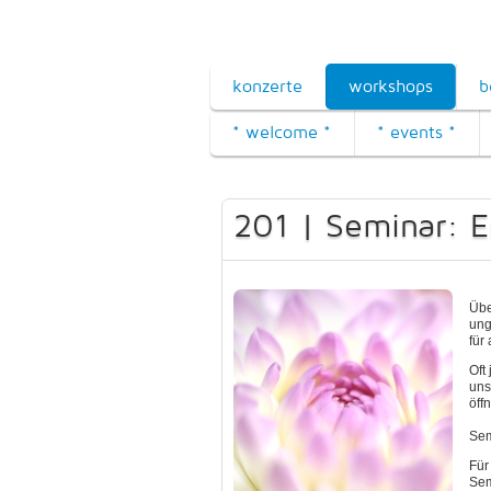
konzerte
workshops
b
* welcome *
* events *
201 | Seminar: E
Übe
ung
für
Oft
uns
öff
Sem
Für
Sem