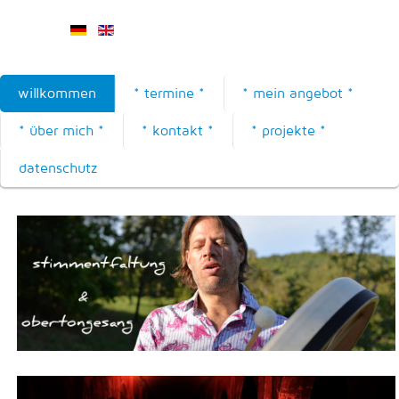
willkommen
* termine *
* mein angebot *
* über mich *
* kontakt *
* projekte *
datenschutz
Obertongesang