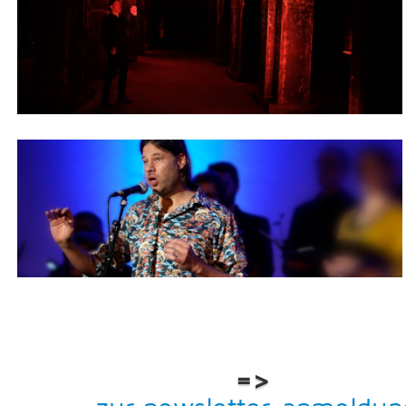
Stimme
Obertonchor
=>