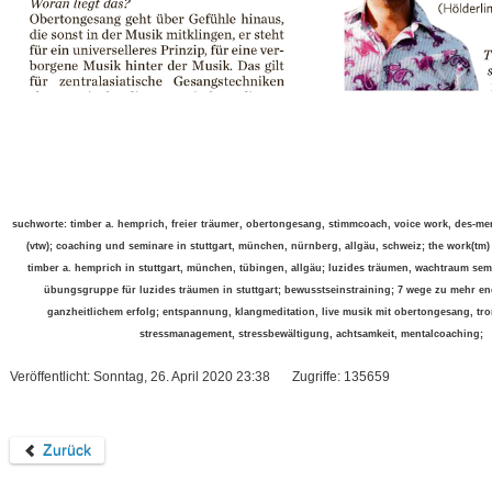
suchworte: timber a. hemprich, freier träumer, obertongesang, stimmcoach, voice work, des-men
(vtw); coaching und seminare in stuttgart, münchen, nürnberg, allgäu, schweiz; the work(tm)
timber a. hemprich in stuttgart, münchen, tübingen, allgäu; luzides träumen, wachtraum se
übungsgruppe für luzides träumen in stuttgart; bewusstseinstraining; 7 wege zu mehr en
ganzheitlichem erfolg; entspannung, klangmeditation, live musik mit obertongesang, tr
stressmanagement, stressbewältigung, achtsamkeit, mentalcoaching;
Veröffentlicht: Sonntag, 26. April 2020 23:38
Zugriffe: 135659
Zurück