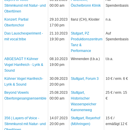
Stimmkunst mit Natur- und
00:00 am
Öschelbronn Klinik
Spendenbasis
Obertönen
Konzert: Partial
29.10.2023
Ilanz (CH), Kloster
n.a.
Obertonchor
17:00 pm
Das Lauschexperiment -
21.10.2023
Stutgart, PZ
Auf
mit vocal:tribe
19:30 pm
Produktionszentrum
Spendenbasis
Tanz &
Performance
ABGESAGT !! Kühner
08.10.2023
Winnenden (t.b.a.)
t.b.a.
Vogel Hanfreich - Lyrik &
19:00 pm
Sound
Kühner Vogel Hanfreich-
30.09.2023
Stuttgart, Forum 3
10 € / erm. 6 €
Lyrik & Sound
20:00 pm
Beyond Vowels
25.08.2023
Stuttgart,
25 € / erm. 15
Obertongesangsensemble
00:00 am
Historischer
€
Wasserspeicher
Kanonenweg
356 | Layers of Voice -
14.07.2023
Stuttgart, Reyerhof
15 € /
Stimmkunst mit Natur- und
20:00 pm
(Möhringen)
ermäßigt 12 €
Obertönen