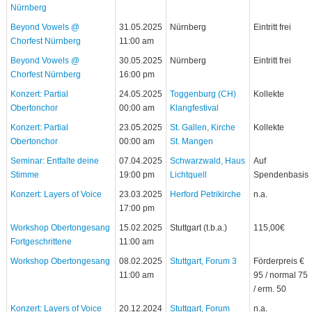
Nürnberg
Beyond Vowels @
31.05.2025
Nürnberg
Eintritt frei
Chorfest Nürnberg
11:00 am
Beyond Vowels @
30.05.2025
Nürnberg
Eintritt frei
Chorfest Nürnberg
16:00 pm
Konzert: Partial
24.05.2025
Toggenburg (CH)
Kollekte
Obertonchor
00:00 am
Klangfestival
Konzert: Partial
23.05.2025
St. Gallen, Kirche
Kollekte
Obertonchor
00:00 am
St. Mangen
Seminar: Entfalte deine
07.04.2025
Schwarzwald, Haus
Auf
Stimme
19:00 pm
Lichtquell
Spendenbasis
Konzert: Layers of Voice
23.03.2025
Herford Petrikirche
n.a.
17:00 pm
Workshop Obertongesang
15.02.2025
Stuttgart (t.b.a.)
115,00€
Fortgeschrittene
11:00 am
Workshop Obertongesang
08.02.2025
Stuttgart, Forum 3
Förderpreis €
11:00 am
95 / normal 75
/ erm. 50
Konzert: Layers of Voice
20.12.2024
Stuttgart, Forum
n.a.