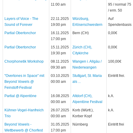
11:00 am
95 / normal 75
/ erm. 50
Layers of Voice - The
22.11.2025
Würzburg,
Auf
Sound of Forever
19:00 pm
Erlöserschwestern
Spendenbasis
Partial Obertonchor
16.11.2025
Bern (CH)
0,00€
17:00 pm
Partial Obertonchor
15.11.2025
Zürich (CH),
0,00€
19:30 pm
Citykirche
Chorphonetik Workshop
08.11.2025
Wangen i. Allgäu /
100,00€
09:30 am
Niederwangen
"Overtones in Space" mit
03.10.2025
Stuttgart, St. Maria
Eintritt frei.
Beyond Vowels @
00:00 am
als ...
Feinstoff-Festival
Partial @ Alpentöne
16.08.2025
Altdorf (CH),
k.A.
00:00 am
Alpentöne Festival
Kühner-Vogel-Hanfreich
26.07.2025
Korb (Württ.),
k.A.
Trio
00:00 am
Korber Kopf
Beyond Vowels -
31.05.2025
Nürnberg
Eintritt frei
Wettbewerb @ Chorfest
17:00 pm