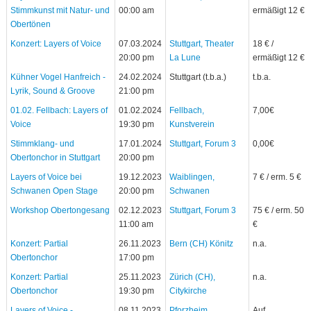
Stimmkunst mit Natur- und
00:00 am
ermäßigt 12 €
Obertönen
Konzert: Layers of Voice
07.03.2024
Stuttgart, Theater
18 € /
20:00 pm
La Lune
ermäßigt 12 €
Kühner Vogel Hanfreich -
24.02.2024
Stuttgart (t.b.a.)
t.b.a.
Lyrik, Sound & Groove
21:00 pm
01.02. Fellbach: Layers of
01.02.2024
Fellbach,
7,00€
Voice
19:30 pm
Kunstverein
Stimmklang- und
17.01.2024
Stuttgart, Forum 3
0,00€
Obertonchor in Stuttgart
20:00 pm
Layers of Voice bei
19.12.2023
Waiblingen,
7 € / erm. 5 €
Schwanen Open Stage
20:00 pm
Schwanen
Workshop Obertongesang
02.12.2023
Stuttgart, Forum 3
75 € / erm. 50
11:00 am
€
Konzert: Partial
26.11.2023
Bern (CH) Könitz
n.a.
Obertonchor
17:00 pm
Konzert: Partial
25.11.2023
Zürich (CH),
n.a.
Obertonchor
19:30 pm
Citykirche
Layers of Voice -
08.11.2023
Pforzheim,
Auf