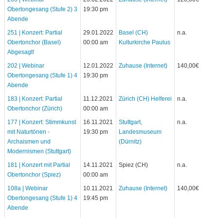
Obertongesang (Stufe 2) 3
19:30 pm
Abende
251 | Konzert: Partial
29.01.2022
Basel (CH)
n.a.
Obertonchor (Basel)
00:00 am
Kulturkirche Paulus
Abgesagt!
202 | Webinar
12.01.2022
Zuhause (Internet)
140,00€
Obertongesang (Stufe 1) 4
19:30 pm
Abende
183 | Konzert: Partial
11.12.2021
Zürich (CH) Helferei
n.a.
Obertonchor (Zürich)
00:00 am
177 | Konzert: Stimmkunst
16.11.2021
Stuttgart,
n.a.
mit Naturtönen -
19:30 pm
Landesmuseum
Archaismen und
(Dürnitz)
Modernismen (Stuttgart)
181 | Konzert mit Partial
14.11.2021
Spiez (CH)
n.a.
Obertonchor (Spiez)
00:00 am
108a | Webinar
10.11.2021
Zuhause (Internet)
140,00€
Obertongesang (Stufe 1) 4
19:45 pm
Abende