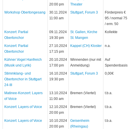
20:00 pm
Theater
Workshop Obertongesang
30.11.2024
Stuttgart, Forum 3
Förderpreis €
11:00 am
95 / normal 75
/ erm. 50
Konzert: Partial
09.11.2024
St. Gallen, Kirche
Kollekte
Obertonchor
19:30 pm
St. Mangen
Konzert: Partial
27.10.2024
Kappel (CH) Kloster
n.a.
Obertonchor
17:15 pm
Kühner Vogel Hanfreich
20.10.2024
Winnenden (nur mit
Auf
(Musik und Lyrik)
17:00 pm
Anmeldung)
Spendenbasis
Stimmklang- und
16.10.2024
Stuttgart, Forum 3
0,00€
Obertonchor in Stuttgart
19:30 pm
24-III
Matinee-Konzert: Layers
13.10.2024
Bremen (Viertel)
t.b.a.
of Voice
11:00 am
Konzert: Layers of Voice
12.10.2024
Bremen (Viertel)
t.b.a.
20:00 pm
Konzert: Layers of Voice
10.10.2024
Geisenheim
t.b.a.
20:00 pm
(Rheingau)