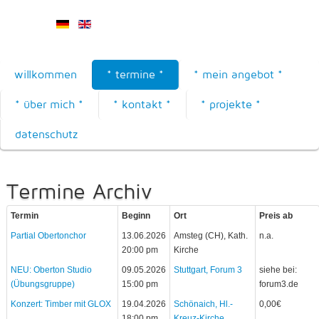
willkommen
* termine *
* mein angebot *
* über mich *
* kontakt *
* projekte *
datenschutz
Termine Archiv
Termin
Beginn
Ort
Preis ab
Partial Obertonchor
13.06.2026
Amsteg (CH), Kath.
n.a.
20:00 pm
Kirche
NEU: Oberton Studio
09.05.2026
Stuttgart, Forum 3
siehe bei:
(Übungsgruppe)
15:00 pm
forum3.de
Konzert: Timber mit GLOX
19.04.2026
Schönaich, Hl.-
0,00€
18:00 pm
Kreuz-Kirche