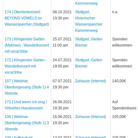
Kanonenweg
174 | Obertonkonzert:
08.10.2021
Stuttgart,
n.a.
BEYOND VOWELS im
19:30 pm
Historischer
Wasserspeicher (Stuttgart)
Wasserspeicher
Kanonenweg
173 | Klingender Garten
25.07.2021
Stuttgart, Garten
Spenden
(Matinee) - Wandelkonzert
11:00 am
Bremer
willkommen
mit vocal:tribe
172 | Klingender Garten -
24.07.2021
Stuttgart, Garten
Spenden
Wandelkonzert mit
19:00 pm
Bremer
willkommen
vocal:tribe
107 | Webinar
07.07.2021
Zuhause (Internet)
140,00€
Obertongesang (Stufe 1) 4
19:30 pm
Abende
171 | Und wenn ich sing /
26.06.2021
Auf
Virtuelles Hauskonzert
19:30 pm
Spendenbasis
106 | Webinar
16.06.2021
Zuhause (Internet)
105,00€
Obertongesang (Stufe 1) 3
19:30 pm
Abende
105 | Aufbaukurs
13.04.2021
Zuhause (Internet)
105,00€