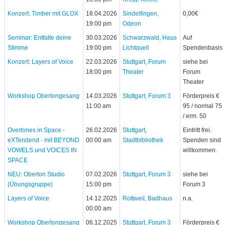
Konzert: Timber mit GLOX
18.04.2026
Sindelfingen,
0,00€
19:00 pm
Odeon
Seminar: Entfalte deine
30.03.2026
Schwarzwald, Haus
Auf
Stimme
19:00 pm
Lichtquell
Spendenbasis
Konzert: Layers of Voice
22.03.2026
Stuttgart, Forum
siehe bei
18:00 pm
Theater
Forum
Theater
Workshop Obertongesang
14.03.2026
Stuttgart, Forum 3
Förderpreis €
11:00 am
95 / normal 75
/ erm. 50
Overtones in Space -
26.02.2026
Stuttgart,
Eintritt frei.
eXTendend - mit BEYOND
00:00 am
Stadtbibliothek
Spenden sind
VOWELS und VOICES IN
willkommen.
SPACE
NEU: Oberton Studio
07.02.2026
Stuttgart, Forum 3
siehe bei
(Übungsgruppe)
15:00 pm
Forum 3
Layers of Voice
14.12.2025
Rottweil, Badhaus
n.a.
00:00 am
Workshop Obertongesang
06.12.2025
Stuttgart, Forum 3
Förderpreis €