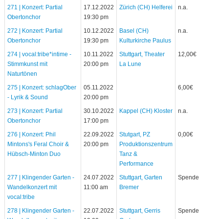
271 | Konzert: Partial
17.12.2022
Zürich (CH) Helferei
n.a.
Obertonchor
19:30 pm
272 | Konzert: Partial
10.12.2022
Basel (CH)
n.a.
Obertonchor
19:30 pm
Kulturkirche Paulus
274 | vocal:tribe*intime -
10.11.2022
Stuttgart, Theater
12,00€
Stimmkunst mit
20:00 pm
La Lune
Naturtönen
275 | Konzert: schlagOber
05.11.2022
6,00€
- Lyrik & Sound
20:00 pm
273 | Konzert: Partial
30.10.2022
Kappel (CH) Kloster
n.a.
Obertonchor
17:00 pm
276 | Konzert: Phil
22.09.2022
Stutgart, PZ
0,00€
Mintons's Feral Choir &
20:00 pm
Produktionszentrum
Hübsch-Minton Duo
Tanz &
Performance
277 | Klingender Garten -
24.07.2022
Stuttgart, Garten
Spende
Wandelkonzert mit
11:00 am
Bremer
vocal:tribe
278 | Klingender Garten -
22.07.2022
Stuttgart, Gerris
Spende