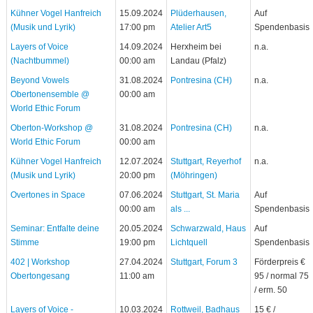
Kühner Vogel Hanfreich
15.09.2024
Plüderhausen,
Auf
(Musik und Lyrik)
17:00 pm
Atelier Art5
Spendenbasis
Layers of Voice
14.09.2024
Herxheim bei
n.a.
(Nachtbummel)
00:00 am
Landau (Pfalz)
Beyond Vowels
31.08.2024
Pontresina (CH)
n.a.
Obertonensemble @
00:00 am
World Ethic Forum
Oberton-Workshop @
31.08.2024
Pontresina (CH)
n.a.
World Ethic Forum
00:00 am
Kühner Vogel Hanfreich
12.07.2024
Stuttgart, Reyerhof
n.a.
(Musik und Lyrik)
20:00 pm
(Möhringen)
Overtones in Space
07.06.2024
Stuttgart, St. Maria
Auf
00:00 am
als ...
Spendenbasis
Seminar: Entfalte deine
20.05.2024
Schwarzwald, Haus
Auf
Stimme
19:00 pm
Lichtquell
Spendenbasis
402 | Workshop
27.04.2024
Stuttgart, Forum 3
Förderpreis €
Obertongesang
11:00 am
95 / normal 75
/ erm. 50
Layers of Voice -
10.03.2024
Rottweil, Badhaus
15 € /