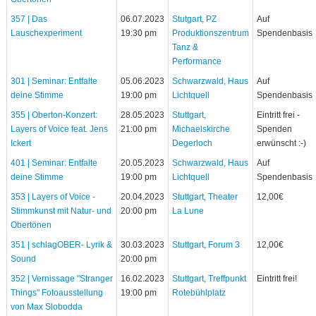
357 | Das
06.07.2023
Stutgart, PZ
Auf
Lauschexperiment
19:30 pm
Produktionszentrum
Spendenbasis
Tanz &
Performance
301 | Seminar: Entfalte
05.06.2023
Schwarzwald, Haus
Auf
deine Stimme
19:00 pm
Lichtquell
Spendenbasis
355 | Oberton-Konzert:
28.05.2023
Stuttgart,
Eintritt frei -
Layers of Voice feat. Jens
21:00 pm
Michaelskirche
Spenden
Ickert
Degerloch
erwünscht :-)
401 | Seminar: Entfalte
20.05.2023
Schwarzwald, Haus
Auf
deine Stimme
19:00 pm
Lichtquell
Spendenbasis
353 | Layers of Voice -
20.04.2023
Stuttgart, Theater
12,00€
Stimmkunst mit Natur- und
20:00 pm
La Lune
Obertönen
351 | schlagOBER- Lyrik &
30.03.2023
Stuttgart, Forum 3
12,00€
Sound
20:00 pm
352 | Vernissage "Stranger
16.02.2023
Stuttgart, Treffpunkt
Eintritt frei!
Things" Fotoausstellung
19:00 pm
Rotebühlplatz
von Max Slobodda