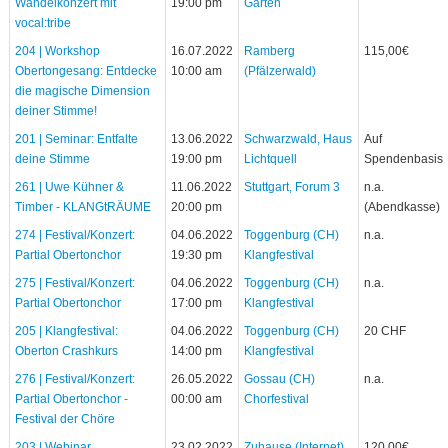
Wandelkonzert mit
19:00 pm
Garten
vocal:tribe
204 | Workshop
16.07.2022
Ramberg
115,00€
Obertongesang: Entdecke
10:00 am
(Pfälzerwald)
die magische Dimension
deiner Stimme!
201 | Seminar: Entfalte
13.06.2022
Schwarzwald, Haus
Auf
deine Stimme
19:00 pm
Lichtquell
Spendenbasis
261 | Uwe Kühner &
11.06.2022
Stuttgart, Forum 3
n.a.
Timber - KLANGtRÄUME
20:00 pm
(Abendkasse)
274 | Festival/Konzert:
04.06.2022
Toggenburg (CH)
n.a.
Partial Obertonchor
19:30 pm
Klangfestival
275 | Festival/Konzert:
04.06.2022
Toggenburg (CH)
n.a.
Partial Obertonchor
17:00 pm
Klangfestival
205 | Klangfestival:
04.06.2022
Toggenburg (CH)
20 CHF
Oberton Crashkurs
14:00 pm
Klangfestival
276 | Festival/Konzert:
26.05.2022
Gossau (CH)
n.a.
Partial Obertonchor -
00:00 am
Chorfestival
Festival der Chöre
203 | Webinar
23.02.2022
Zuhause (Internet)
120,00€