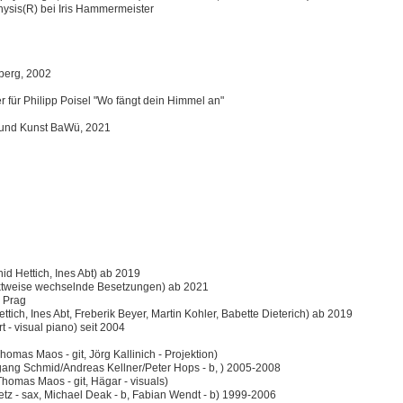
hysis(R) bei Iris Hammermeister
mberg, 2002
r für Philipp Poisel "Wo fängt dein Himmel an"
t und Kunst BaWü, 2021
id Hettich, Ines Abt) ab 2019
tweise wechselnde Besetzungen) ab 2021
 Prag
ttich, Ines Abt, Freberik Beyer, Martin Kohler, Babette Dieterich) ab 2019
- visual piano) seit 2004
Thomas Maos - git, Jörg Kallinich - Projektion)
lfgang Schmid/Andreas Kellner/Peter Hops - b, ) 2005-2008
Thomas Maos - git, Hägar - visuals)
Netz - sax, Michael Deak - b, Fabian Wendt - b) 1999-2006