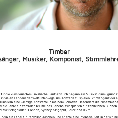
Timber
änger, Musiker, Komponist, Stimmlehr
 für die künstlerisch-musikalische Laufbahn. Ich begann ein Musikstudium, gründe
 in vielen Ländern der Welt unterwegs, um Konzerte zu spielen. Ich war ganz der 
ünstlern eine wichtige Konstante in meinem Schaffen. Besonders die Zusammenarb
ele Jahre ein zentraler Teil meines Lebens. Wir spielten auf zahlreichen Bühnen 
er Welt eingeladen: London, Sydney, Singapur, Barcelona u.v.m.
ndin ein Label für Recycling-Taschen und erlebte eine intensive Zeit, in der ich m