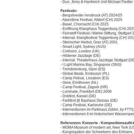
- Duo: Jinny & Hanfreich (mit Michael Fiedler
Festivals:
- Bergsilvester innsbruck (AT) 2024/25
- Alpentöne Festival, Altdorf (CH) 2025
- Basel, Chornacht (CH) 2025
- Eröffnung Klanghaus Toggenburg (CH) 202
- Feinstoff Festival / Mahle-Stiftung, Stuttgart
- Internat. Klangfestival Toggenburg (CH) 20
- Steirischer Herbst, Graz (AT) 2001
- Smart Light, Sydney (AUS)
- Collision, London (UK)
- Hildener Jazztage (DE)
- Internat. Theaterhaus-Jazztage Stuttgart (D
- I Light Marina Bay, Singapore (SNG)
- Trendelenburg, Gijon (ES)
- Global Beats, Krotoszyn (PL)
- Camp Fetival, Lissabon (ES)
- Glow, Eindhoven (NL)
- Camp Festival, Zagreb (HR)
- Luminale, Frankfurt (DE) 2008
- Dokfest, Kassel (DE)
- Farbfest @ Bauhaus Dessau (DE)
- Camp Festival, Karlsruhe (DE)
- Interventionen im Parkhaus Züblin, by FTTS,
- Interventionen II im historischen Wasserspei
Referenzen: Konzerte - Kompositionsaufträg
- MOMA Museum of modern art, New York (U
- Kongregation der Schwetsern des Erlösers,