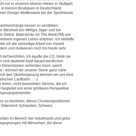
ur in unserem kleinen Ateleir in Stuttgart,
 kleinen Boutiquen in Deutschland,
 einen Design-Wettbewerb bei der Sportmesse
Zusammenhänge besser zu verstehen,
 Weisheit von Willigis Jäger und bei
do Deletz. Bald lernte ich The Work(TM) von
meinem eigenen Leben erfahren. Ich vertiefte
e ich die vielseitige Arbeit von Harald
ern und motivieren mich bis heute sehr.
ief berührten. Ich kaufte die CD, hörte sie
n und studierte bald darauf westlichen
en Dimensionen verbinden kann; welch
te - können wir unserer Seele ganz nahe
urch den Obertongesang können wir uns eine
ischen Laufbahn ... :-)
freien, nicht bewerteten Stimme, die ich
 begleitet von einer größeren Perspektive
rtongesangsenemble.
ngen zu berühren. Meine Chorkompositionen
d, Österreich Schweden, Schweiz,
keiten im Bereich der Vokalmusik und gebe
e Begegnungen mit Menschen, die diese