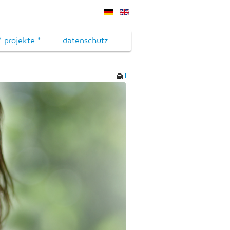
* projekte *
datenschutz
Drucken