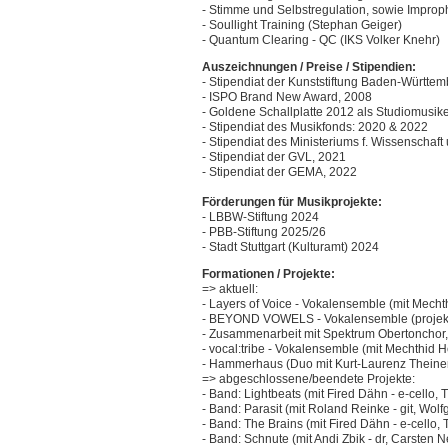
- Stimme und Selbstregulation, sowie Improp
- Soullight Training (Stephan Geiger)
- Quantum Clearing - QC (IKS Volker Knehr)
Auszeichnungen / Preise / Stipendien:
- Stipendiat der Kunststiftung Baden-Württe
- ISPO Brand New Award, 2008
- Goldene Schallplatte 2012 als Studiomusike
- Stipendiat des Musikfonds: 2020 & 2022
- Stipendiat des Ministeriums f. Wissenschaf
- Stipendiat der GVL, 2021
- Stipendiat der GEMA, 2022
Förderungen für Musikprojekte:
- LBBW-Stiftung 2024
- PBB-Stiftung 2025/26
- Stadt Stuttgart (Kulturamt) 2024
Formationen / Projekte:
=> aktuell:
- Layers of Voice - Vokalensemble (mit Mechth
- BEYOND VOWELS - Vokalensemble (projek
- Zusammenarbeit mit Spektrum Obertonchor,
- vocal:tribe - Vokalensemble (mit Mechthid He
- Hammerhaus (Duo mit Kurt-Laurenz Theinert 
=> abgeschlossene/beendete Projekte:
- Band: Lightbeats (mit Fired Dähn - e-cello, 
- Band: Parasit (mit Roland Reinke - git, Wo
- Band: The Brains (mit Fired Dähn - e-cello, 
- Band: Schnute (mit Andi Zbik - dr, Carsten 