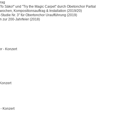
trag
 To Säko!" und "Try the Magic Carpet" durch Obetonchor Partial
wochen, Kompositionsauftrag & Installation (2019/20)
Studie Nr. 3" für Obertonchor Uraufführung (2019)
n zur 200-Jahrfeier (2018)
r - Konzert
 Konzert
 - Konzert