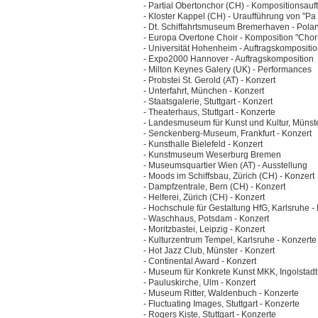
- Partial Obertonchor (CH) - Kompositionsauf
- Kloster Kappel (CH) - Uraufführung von "Pa
- Dt. Schiffahrtsmuseum Bremerhaven - Polar
- Europa Overtone Choir - Komposition "Chor-
- Universität Hohenheim - Auftragskompositio
- Expo2000 Hannover - Auftragskomposition
- Milton Keynes Galery (UK) - Performances
- Probstei St. Gerold (AT) - Konzert
- Unterfahrt, München - Konzert
- Staatsgalerie, Stuttgart - Konzert
- Theaterhaus, Stuttgart - Konzerte
- Landesmuseum für Kunst und Kultur, Münste
- Senckenberg-Museum, Frankfurt - Konzert
- Kunsthalle Bielefeld - Konzert
- Kunstmuseum Weserburg Bremen
- Museumsquartier Wien (AT) - Ausstellung
- Moods im Schiffsbau, Zürich (CH) - Konzert
- Dampfzentrale, Bern (CH) - Konzert
- Helferei, Zürich (CH) - Konzert
- Hochschule für Gestaltung HfG, Karlsruhe -
- Waschhaus, Potsdam - Konzert
- Moritzbastei, Leipzig - Konzert
- Kulturzentrum Tempel, Karlsruhe - Konzerte
- Hot Jazz Club, Münster - Konzert
- Continental Award - Konzert
- Museum für Konkrete Kunst MKK, Ingolstadt
- Pauluskirche, Ulm - Konzert
- Museum Ritter, Waldenbuch - Konzerte
- Fluctuating Images, Stuttgart - Konzerte
- Rogers Kiste, Stuttgart - Konzerte