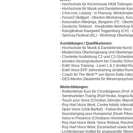
- Hochschule für Kirchnmusik HKM Tübingen
- Hochschule für Musik und Darstellende Kun
- Chor.com, Leipzig - in Planung: Workshople
- Forum3 Stuttgart - Oberton-Workshops, Konz
- Association Alterjinga, Bergamo (IT) - Ober
- Deutsche Telekom - Kreativitäts-Workshop 
- Klangfestival Klangwelt Toggenburg (CH) 
- Spiriosa Festival (NL) - Workshop Oberton
Ausbildungen / Qualifikationen:
- Hochschule für Musik & Darstellende Kunst 
- Masterclass Obertongesang und Obertong
- Chorleiter Ausbildung C2 und C3 (Schwäbis
- privates Gesangsstudium bei Claudia Schu
- Estill Voice Training - Level 1 & 2 (Institut 
- Estill Voice EFP Jahrestraining (Institut Ru
- Coach für The Work™ von Byron Katie (vtw)
- DES-Mentor (Akademie für Wesenspsycholo
Weiterbildungen:
- Rothenfelser Kurs für Chordirigieren (Prof
- Seminarleiter-Trainig (Ralf Heske, Angela B
- Touch your Voice (Christian Zehnder, Marce
- Roy Hart Voice Work, Centre Artistic intern
Open Voice (Ulrik Barfod) - Follow the Voice
Soundsinging your Humanimal (Noah Pikes, M
Voice in Presence (Christiane Hommelsheim,
- Roy Hart Voice Work: Voice Retreat, Reich
- Roy Hart Voice Work: Einzelarbeit sowie fo
- Lichtenberger Institut für angewandte Stim