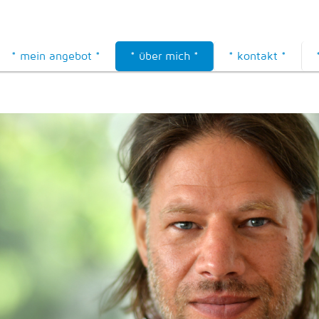
* mein angebot *
* über mich *
* kontakt *