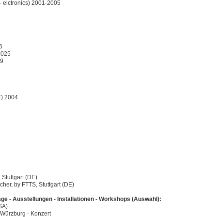
 - elctronics) 2001-2005
5
 2025
19
E) 2004
 Stuttgart (DE)
cher, by FTTS, Stuttgart (DE)
e - Ausstellungen - Installationen - Workshops (Auswahl):
SA)
 Würzburg - Konzert