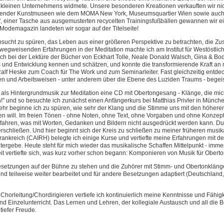
einen Unternehmens widmete. Unsere besonderen Kreationen verkauften wir nicht n
ender Kunstmuseen wie dem MOMA New York, Museumsquartier Wien sowie auch in
g", einer Tasche aus ausgemusterten recycelten Trainingsfußbällen gewannen wir
odemagazin landeten wir sogar auf der Titelseite!
ucht zu spüren, das Leben aus einer größeren Perspektive zu betrachten, die 
gweisenden Erfahrungen in der Meditation machte ich am Institut für Westöstliche
ich bei der Lektüre der Bücher von Eckhart Tolle, Neale Donald Walsch, Gina & Bo
s und Entwicklung kennen und schätzen, und konnte die transformierende Kraft an 
lf Heske zum Coach für The Work und zum Seminarleiter. Fast gleichzeitig entdeckt
 und Arbeitsweisen - unter anderem über die Ebene des Luziden Traums - begeist
ls Hintergrundmusik zur Meditation eine CD mit Obertongesang - Klänge, die mich t
n!" und so besuchte ich zunächst einen Anfängerkurs bei Matthias Privler in Münche
r beginne ich zu spüren, wie sehr der Klang und die Stimme uns mit den höher
en will. Im freien Tönen - ohne Noten, ohne Text, ohne Vorgaben und ohne Konzep
rfahren, was mit Worten, Gedanken und Bildern nicht ausgedrückt werden kann. D
hließen. Und hier beginnt sich der Kreis zu schließen zu meiner früheren musikal
ankreich (CAIRH) belegte ich einige Kurse und vertiefte meine Erfahrungen mit der 
rgebe. Heute steht für mich wieder das musikalische Schaffen Mittelpunkt - immer
it vertiefte sich, was kurz vorher schon begann: Komponieren von Musik für Obe
 Besetzungen auf der Bühne zu stehen und die Zuhörer mit Stimm- und Obertonklä
und teilweise weiter bearbeitet und für andere Besetzungen adaptiert (Deutschlan
orleitung/Chordirigieren vertiefe ich kontinuierlich meine Kenntnisse und Fähig
nd Einzelunterricht. Das Lernen und Lehren, der kollegiale Austausch und all di
tiefer Freude.