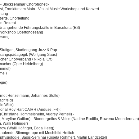
 - Blockseminar Chorphonetik
st, Frankfurt am Main - Visual Music Workshop und Konzert
itung
erte, Chorleitung
ton Retreat
für angehende Führungskräfte in Barcelona (ES)
- Workshop Obertongesang
gesang
Stuttgart, Studiengang Jazz & Pop
esangspädagogik (Wolfgang Saus)
cher Chorverband / Nikolai Ott)
macher (Oper Heidelberg)
Rummel)
mmel)
gie)
. Arndt Henzelmann, Johannes Stolte)
achfeld)
llo Wick)
ational Roy Hart CAIRH (Anduse, FR):
 (Christiane Hommelsheim, Audrey Pernell) -
aryline Guitton) - Bioenergetics & Voice (Nadine Rodilla, Rowena Meenderman)
 Walli Höfinger)
enow (Walli Höfinger, Edda Heeg)
rtlaufende Stimmgruppe mit Mechthild Hettich
mphysiologie, Basis-Seminar (Gisela Rohmert, Martin Landzettel)