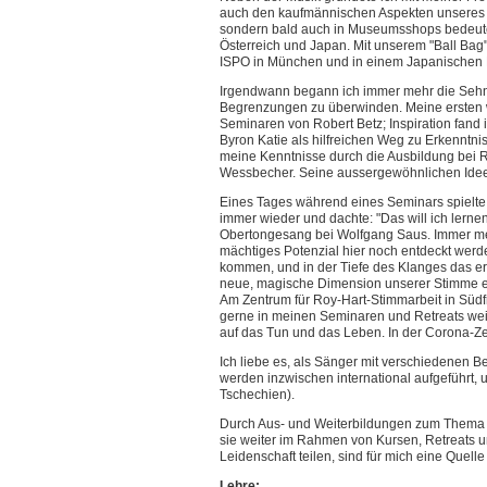
auch den kaufmännischen Aspekten unseres kl
sondern bald auch in Museumsshops bedeut
Österreich und Japan. Mit unserem "Ball Ba
ISPO in München und in einem Japanischen M
Irgendwann begann ich immer mehr die Sehns
Begrenzungen zu überwinden. Meine ersten we
Seminaren von Robert Betz; Inspiration fand 
Byron Katie als hilfreichen Weg zu Erkenntni
meine Kenntnisse durch die Ausbildung bei Ra
Wessbecher. Seine aussergewöhnlichen Ideen
Eines Tages während eines Seminars spielte a
immer wieder und dachte: "Das will ich lerne
Obertongesang bei Wolfgang Saus. Immer meh
mächtiges Potenzial hier noch entdeckt werd
kommen, und in der Tiefe des Klanges das e
neue, magische Dimension unserer Stimme ersc
Am Zentrum für Roy-Hart-Stimmarbeit in Südfr
gerne in meinen Seminaren und Retreats weite
auf das Tun und das Leben. In der Corona-Ze
Ich liebe es, als Sänger mit verschiedenen
werden inzwischen international aufgeführt, 
Tschechien).
Durch Aus- und Weiterbildungen zum Thema Ch
sie weiter im Rahmen von Kursen, Retreats u
Leidenschaft teilen, sind für mich eine Quelle 
Lehre: