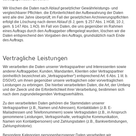
Wir löschen die Daten nach Ablauf gesetzlicher Gewährleistungs- und
vergleichbarer Pflichten. die Erforderlichkeit der Aufbewahrung der Daten
wird alle drei Jahre überprüft; im Fall der gesetzlichen Archivierungspflichten
erfolgt die Löschung nach deren Ablauf (6 J, gem. § 257 Abs. 1 HGB, 10 J,
gem. § 147 Abs. 1 AO). Im Fall von Daten, die uns gegenüber im Rahmen
eines Auftrags durch den Auftraggeber offengelegt wurden, löschen wir die
Daten entsprechend den Vorgaben des Auftrags, grundsätzlich nach Ende
des Auftrags.
Vertragliche Leistungen
Wir verarbeiten die Daten unserer Vertragspartner und Interessenten sowie
anderer Auftraggeber, Kunden, Mandanten, Klienten oder Vertragspartner
(einheitlich bezeichnet als „Vertragspartner“) entsprechend Art. 6 Abs. 1 lit. b.
DSGVO, um ihnen gegenüber unsere vertraglichen oder vorvertraglichen
Leistungen zu erbringen. Die hierbei verarbeiteten Daten, die Art, der Umfang
und der Zweck und die Erforderlichkeit ihrer Verarbeitung, bestimmen sich
nach dem zugrundeliegenden Vertragsverhältnis.
Zu den verarbeiteten Daten gehören die Stammdaten unserer
Vertragspartner (z.B., Namen und Adressen), Kontaktdaten (z.B. E-
Mailadressen und Telefonnummern) sowie Vertragsdaten (z.B., in Anspruch
genommene Leistungen, Vertragsinhalte, vertragliche Kommunikation,
Namen von Kontaktpersonen) und Zahlungsdaten (z.B., Bankverbindungen,
Zahlungshistorie).
Besondere Kategorien personenbezogener Daten verarbeiten wir