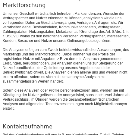
Marktforschung
Um unser Geschäft wirtschaftlich betreiben, Markttendenzen, Wünsche der
Vertragspartner und Nutzer erkennen zu können, analysieren wir die uns
vorliegenden Daten zu Geschäftsvorgängen, Verträgen, Anfragen, etc. Wir
verarbeiten dabei Bestandsdaten, Kommunikationsdaten, Vertragsdaten,
Zahlungsdaten, Nutzungsdaten, Metadaten auf Grundlage des Art. 6 Abs. 1 lit.
f. DSGVO, wobei zu den betroffenen Personen Vertragspartner, Interessenten,
Kunden, Besucher und Nutzer unseres Onlineangebotes gehören.
Die Analysen erfolgen zum Zweck betriebswirtschaftlicher Auswertungen, des
Marketings und der Marktforschung. Dabei können wir die Profile der
registrierten Nutzer mit Angaben, z.B. zu deren in Anspruch genommenen
Leistungen, berücksichtigen. Die Analysen dienen uns zur Steigerung der
Nutzerfreundlichkeit, der Optimierung unseres Angebotes und der
Betriebswirtschaftlichkeit. Die Analysen dienen alleine uns und werden nicht
extern offenbart, sofern es sich nicht um anonyme Analysen mit
zusammengefassten Werten handelt.
Sofern diese Analysen oder Profile personenbezogen sind, werden sie mit
Kündigung der Nutzer gelöscht oder anonymisiert, sonst nach zwei Jahren ab
Vertragsschluss. Im Übrigen werden die gesamtbetriebswirtschaftlichen
Analysen und allgemeine Tendenzbestimmungen nach Möglichkeit anonym
erstellt.
Kontaktaufnahme
Bei der Kontaktaufnahme mit uns (z.B. per Kontaktformular, E-Mail, Telefon