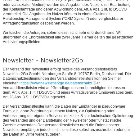
oder via sozialer Medien) werden die Angaben des Nutzers zur Bearbeitung
der Kontaktanfrage und deren Abwicklung gem. Art. 6 Abs. 1 lit. b) DSGVO
verarbeitet. Die Angaben der Nutzer können in einem Customer-
Relationship-Management System ("CRM System") oder vergleichbarer
Anfragenorganisation gespeichert werden.
Wir löschen die Anfragen, sofern diese nicht mehr erforderlich sind. Wir
überprüfen die Erforderlichkeit alle zwei Jahre; Ferner gelten die gesetzlichen
Archivierungspflichten.
Newsletter - Newsletter2Go
Der Versand der Newsletter erfolgt mittels des Versanddienstleisters
Newsletter2Go GmbH, Nürnberger Straße 8, 10787 Berlin, Deutschland. Die
Datenschutzbestimmungen des Versanddienstleisters können Sie hier
einsehen:
https://www.newsletter2go.de/datenschutz/
. Der
Versanddienstleister wird auf Grundlage unserer berechtigten Interessen
gem. Art. 6 Abs. 1 lit. f DSGVO und eines Auftragsverarbeitungsvertrages gem.
Art. 28 Abs. 3 S. 1 DSGVO eingesetzt.
Der Versanddienstleister kann die Daten der Empfänger in pseudonymer
Form, d.h. ohne Zuordnung zu einem Nutzer, zur Optimierung oder
Verbesserung der eigenen Services nutzen, z.B. zur technischen Optimierung
des Versandes und der Darstellung der Newsletter oder für statistische
Zwecke verwenden. Der Versanddienstleister nutzt die Daten unserer
Newsletterempfänger jedoch nicht, um diese selbst anzuschreiben oder um
die Daten an Dritte weiterzugeben.