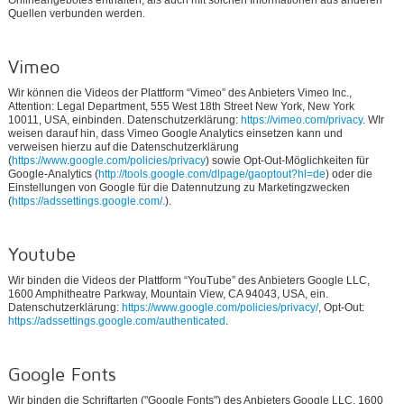
Quellen verbunden werden.
Vimeo
Wir können die Videos der Plattform “Vimeo” des Anbieters Vimeo Inc.,
Attention: Legal Department, 555 West 18th Street New York, New York
10011, USA, einbinden. Datenschutzerklärung:
https://vimeo.com/privacy
. WIr
weisen darauf hin, dass Vimeo Google Analytics einsetzen kann und
verweisen hierzu auf die Datenschutzerklärung
(
https://www.google.com/policies/privacy
) sowie Opt-Out-Möglichkeiten für
Google-Analytics (
http://tools.google.com/dlpage/gaoptout?hl=de
) oder die
Einstellungen von Google für die Datennutzung zu Marketingzwecken
(
https://adssettings.google.com/.
).
Youtube
Wir binden die Videos der Plattform “YouTube” des Anbieters Google LLC,
1600 Amphitheatre Parkway, Mountain View, CA 94043, USA, ein.
Datenschutzerklärung:
https://www.google.com/policies/privacy/
, Opt-Out:
https://adssettings.google.com/authenticated
.
Google Fonts
Wir binden die Schriftarten ("Google Fonts") des Anbieters Google LLC, 1600