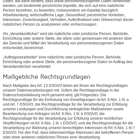
Daten, die darin besteht, dass diese personenbezogenen Daten verwendet
werden, um bestimmte persönliche Aspekte, die sich auf eine natürliche
Person beziehen, zu bewerten, insbesondere um Aspekte bezüglich
Arbeitsleistung, wirtschaftliche Lage, Gesundheit, persönliche Vorlieben,
Interessen, Zuverlässigkeit, Verhalten, Aufenthaltsort oder Ortswechsel dieser
natürlichen Person zu analysieren oder vorherzusagen.
Als „Verantwortlicher“ wird die natürliche oder juristische Person, Behörde,
Einrichtung oder andere Stelle, die allein oder gemeinsam mit anderen über
die Zwecke und Mittel der Verarbeitung von personenbezogenen Daten
entscheidet, bezeichnet.
„Auftragsverarbeiter“ eine natürliche oder juristische Person, Behörde,
Einrichtung oder andere Stelle, die personenbezogene Daten im Auftrag des
Verantwortlichen verarbeitet.
Maßgebliche Rechtsgrundlagen
Nach Maßgabe des Art. 13 DSGVO teilen wir Ihnen die Rechtsgrundlagen
unserer Datenverarbeitungen mit. Sofern die Rechtsgrundlage in der
Datenschutzerklärung nicht genannt wird, gilt Folgendes: Die
Rechtsgrundlage für die Einholung von Einwilligungen ist Art. 6 Abs. 1 lit. a
und Art. 7 DSGVO, die Rechtsgrundlage für die Verarbeitung zur Erfüllung
unserer Leistungen und Durchführung vertraglicher Maßnahmen sowie
Beantwortung von Anfragen ist Art. 6 Abs. 1 lit. b DSGVO, die
Rechtsgrundlage für die Verarbeitung zur Erfüllung unserer rechtlichen
Verpflichtungen ist Art. 6 Abs. 1 lit. c DSGVO, und die Rechtsgrundlage für die
Verarbeitung zur Wahrung unserer berechtigten Interessen ist Art. 6 Abs. 1 lit. f
DSGVO. Für den Fall, dass lebenswichtige Interessen der betroffenen Person
oder einer anderen natürlichen Person eine Verarbeitung