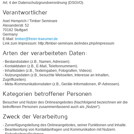
Art. 4 der Datenschutzgrundverordnung (DSGVO).
Verantwortlicher
Axel Hemprich / Timber Seminare
Alexanderstr. 52
70182 Stuttgart
Germany
E-Mail:
timber@freier-traeumer.de
Link zum Impressum: http://timber-seminare.de/index.php/impressum
Arten der verarbeiteten Daten:
- Bestandsdaten (z.B., Namen, Adressen).
- Kontaktdaten (z.B., E-Mail, Telefonnummern).
- Inhaltsdaten (z.B., Texteingaben, Fotografien, Videos).
- Nutzungsdaten (z.B., besuchte Webseiten, Interesse an Inhalten,
Zugriffszeiten).
- Meta-/Kommunikationsdaten (z.B., Geräte-Informationen, IP-Adressen).
Kategorien betroffener Personen
Besucher und Nutzer des Onlineangebotes (Nachfolgend bezeichnen wir die
betroffenen Personen zusammenfassend auch als „Nutzer“).
Zweck der Verarbeitung
- Zurverfügungstellung des Onlineangebotes, seiner Funktionen und Inhalte.
- Beantwortung von Kontaktanfragen und Kommunikation mit Nutzern.
- Sicherheitsmaßnahmen.