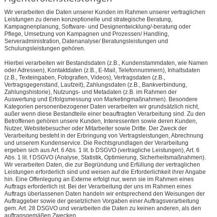
Wir verarbeiten die Daten unserer Kunden im Rahmen unserer vertraglichen
Leistungen zu denen konzeptionelle und strategische Beratung,
Kampagnenplanung, Software- und Designentwicklung/-beratung oder
Pflege, Umsetzung von Kampagnen und Prozessen/ Handling,
Serveradministration, Datenanalyse/ Beratungsleistungen und
Schulungsleistungen gehören.
Hierbei verarbeiten wir Bestandsdaten (z.B., Kundenstammdaten, wie Namen
oder Adressen), Kontaktdaten (z.B., E-Mail, Telefonnummern), Inhaltsdaten
(z.B., Texteingaben, Fotografien, Videos), Vertragsdaten (z.B.,
Vertragsgegenstand, Laufzeit), Zahlungsdaten (z.B., Bankverbindung,
Zahlungshistorie), Nutzungs- und Metadaten (z.B. im Rahmen der
Auswertung und Erfolgsmessung von Marketingmaßnahmen). Besondere
Kategorien personenbezogener Daten verarbeiten wir grundsätzlich nicht,
außer wenn diese Bestandteile einer beauftragten Verarbeitung sind. Zu den
Betroffenen gehören unsere Kunden, Interessenten sowie deren Kunden,
Nutzer, Websitebesucher oder Mitarbeiter sowie Dritte. Der Zweck der
Verarbeitung besteht in der Erbringung von Vertragsleistungen, Abrechnung
und unserem Kundenservice. Die Rechtsgrundlagen der Verarbeitung
ergeben sich aus Art. 6 Abs. 1 lit. b DSGVO (vertragliche Leistungen), Art. 6
Abs. 1 lit. f DSGVO (Analyse, Statistik, Optimierung, Sicherheitsmaßnahmen).
Wir verarbeiten Daten, die zur Begründung und Erfüllung der vertraglichen
Leistungen erforderlich sind und weisen auf die Erforderlichkeit ihrer Angabe
hin. Eine Offenlegung an Externe erfolgt nur, wenn sie im Rahmen eines
Auftrags erforderlich ist. Bei der Verarbeitung der uns im Rahmen eines
Auftrags überlassenen Daten handeln wir entsprechend den Weisungen der
Auftraggeber sowie der gesetzlichen Vorgaben einer Auftragsverarbeitung
gem. Art. 28 DSGVO und verarbeiten die Daten zu keinen anderen, als den
auftragsgemäßen Zwecken.