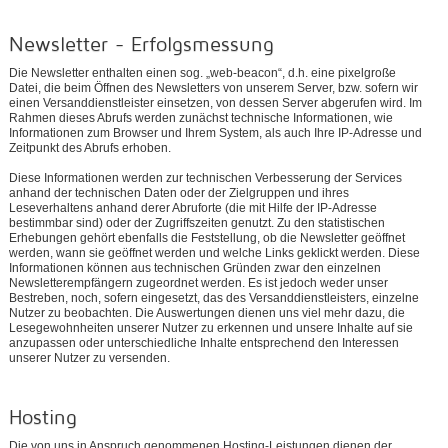
Newsletter - Erfolgsmessung
Die Newsletter enthalten einen sog. „web-beacon“, d.h. eine pixelgroße
Datei, die beim Öffnen des Newsletters von unserem Server, bzw. sofern wir
einen Versanddienstleister einsetzen, von dessen Server abgerufen wird. Im
Rahmen dieses Abrufs werden zunächst technische Informationen, wie
Informationen zum Browser und Ihrem System, als auch Ihre IP-Adresse und
Zeitpunkt des Abrufs erhoben.
Diese Informationen werden zur technischen Verbesserung der Services
anhand der technischen Daten oder der Zielgruppen und ihres
Leseverhaltens anhand derer Abruforte (die mit Hilfe der IP-Adresse
bestimmbar sind) oder der Zugriffszeiten genutzt. Zu den statistischen
Erhebungen gehört ebenfalls die Feststellung, ob die Newsletter geöffnet
werden, wann sie geöffnet werden und welche Links geklickt werden. Diese
Informationen können aus technischen Gründen zwar den einzelnen
Newsletterempfängern zugeordnet werden. Es ist jedoch weder unser
Bestreben, noch, sofern eingesetzt, das des Versanddienstleisters, einzelne
Nutzer zu beobachten. Die Auswertungen dienen uns viel mehr dazu, die
Lesegewohnheiten unserer Nutzer zu erkennen und unsere Inhalte auf sie
anzupassen oder unterschiedliche Inhalte entsprechend den Interessen
unserer Nutzer zu versenden.
Hosting
Die von uns in Anspruch genommenen Hosting-Leistungen dienen der