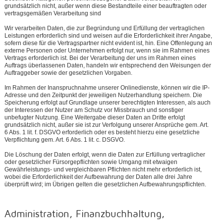
grundsätzlich nicht, außer wenn diese Bestandteile einer beauftragten oder
vertragsgemäßen Verarbeitung sind
Wir verarbeiten Daten, die zur Begründung und Erfüllung der vertraglichen
Leistungen erforderlich sind und weisen auf die Erforderlichkeit ihrer Angabe,
sofern diese für die Vertragspartner nicht evident ist, hin. Eine Offenlegung an
externe Personen oder Unternehmen erfolgt nur, wenn sie im Rahmen eines
Vertrags erforderlich ist. Bei der Verarbeitung der uns im Rahmen eines
Auftrags überlassenen Daten, handeln wir entsprechend den Weisungen der
Auftraggeber sowie der gesetzlichen Vorgaben.
Im Rahmen der Inanspruchnahme unserer Onlinedienste, können wir die IP-
Adresse und den Zeitpunkt der jeweiligen Nutzerhandlung speichern. Die
Speicherung erfolgt auf Grundlage unserer berechtigten Interessen, als auch
der Interessen der Nutzer am Schutz vor Missbrauch und sonstiger
unbefugter Nutzung. Eine Weitergabe dieser Daten an Dritte erfolgt
grundsätzlich nicht, außer sie ist zur Verfolgung unserer Ansprüche gem. Art.
6 Abs. 1 lit. f. DSGVO erforderlich oder es besteht hierzu eine gesetzliche
Verpflichtung gem. Art. 6 Abs. 1 lit. c. DSGVO.
Die Löschung der Daten erfolgt, wenn die Daten zur Erfüllung vertraglicher
oder gesetzlicher Fürsorgepflichten sowie Umgang mit etwaigen
Gewährleistungs- und vergleichbaren Pflichten nicht mehr erforderlich ist,
wobei die Erforderlichkeit der Aufbewahrung der Daten alle drei Jahre
überprüft wird; im Übrigen gelten die gesetzlichen Aufbewahrungspflichten.
Administration, Finanzbuchhaltung,