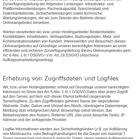
Zurverfügungstellung der folgenden Leistungen: Infrastruktur- und
Plattformdienstleistungen, Rechenkapazität, Speicherplatz und
Datenbankdienste, Sicherheitsleistungen sowie technische
Wartungsleistungen, die wir zum Zwecke des Betriebs dieses
Onlineangebotes einsetzen.
Hierbei verarbeiten wir, bzw. unser Hostinganbieter Bestandsdaten,
Kontaktdaten, Inhaltsdaten, Vertragsdaten, Nutzungsdaten, Meta- und
Kommunikationsdaten von Kunden, Interessenten und Besuchern dieses
Onlineangebotes auf Grundlage unserer berechtigten Interessen an einer
effizienten und sicheren Zurverfügungstellung dieses Onlineangebotes gem.
Art. 6 Abs. 1 lit. f DSGVO i.V.m. Art. 28 DSGVO (Abschluss
Auftragsverarbeitungsvertrag).
Erhebung von Zugriffsdaten und Logfiles
Wir, bzw. unser Hostinganbieter, erhebt auf Grundlage unserer berechtigten
Interessen im Sinne des Art. 6 Abs. 1 lit. f. DSGVO Daten über jeden Zugriff
auf den Server, auf dem sich dieser Dienst befindet (sogenannte
Serverlogfiles). Zu den Zugriffsdaten gehören Name der abgerufenen
Webseite, Datei, Datum und Uhrzeit des Abrufs, übertragene Datenmenge,
Meldung über erfolgreichen Abruf, Browsertyp nebst Version, das
Betriebssystem des Nutzers, Referrer URL (die zuvor besuchte Seite), IP-
Adresse und der anfragende Provider.
Logfile-Informationen werden aus Sicherheitsgründen (z.B. zur Aufklärung
von Missbrauchs- oder Betrugshandlungen) für die Dauer von maximal 7
Tagen gespeichert und danach gelöscht. Daten, deren weitere Aufbewahrung