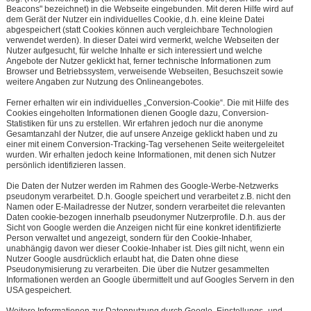
Beacons" bezeichnet) in die Webseite eingebunden. Mit deren Hilfe wird auf
dem Gerät der Nutzer ein individuelles Cookie, d.h. eine kleine Datei
abgespeichert (statt Cookies können auch vergleichbare Technologien
verwendet werden). In dieser Datei wird vermerkt, welche Webseiten der
Nutzer aufgesucht, für welche Inhalte er sich interessiert und welche
Angebote der Nutzer geklickt hat, ferner technische Informationen zum
Browser und Betriebssystem, verweisende Webseiten, Besuchszeit sowie
weitere Angaben zur Nutzung des Onlineangebotes.
Ferner erhalten wir ein individuelles „Conversion-Cookie“. Die mit Hilfe des
Cookies eingeholten Informationen dienen Google dazu, Conversion-
Statistiken für uns zu erstellen. Wir erfahren jedoch nur die anonyme
Gesamtanzahl der Nutzer, die auf unsere Anzeige geklickt haben und zu
einer mit einem Conversion-Tracking-Tag versehenen Seite weitergeleitet
wurden. Wir erhalten jedoch keine Informationen, mit denen sich Nutzer
persönlich identifizieren lassen.
Die Daten der Nutzer werden im Rahmen des Google-Werbe-Netzwerks
pseudonym verarbeitet. D.h. Google speichert und verarbeitet z.B. nicht den
Namen oder E-Mailadresse der Nutzer, sondern verarbeitet die relevanten
Daten cookie-bezogen innerhalb pseudonymer Nutzerprofile. D.h. aus der
Sicht von Google werden die Anzeigen nicht für eine konkret identifizierte
Person verwaltet und angezeigt, sondern für den Cookie-Inhaber,
unabhängig davon wer dieser Cookie-Inhaber ist. Dies gilt nicht, wenn ein
Nutzer Google ausdrücklich erlaubt hat, die Daten ohne diese
Pseudonymisierung zu verarbeiten. Die über die Nutzer gesammelten
Informationen werden an Google übermittelt und auf Googles Servern in den
USA gespeichert.
Weitere Informationen zur Datennutzung durch Google, Einstellungs- und