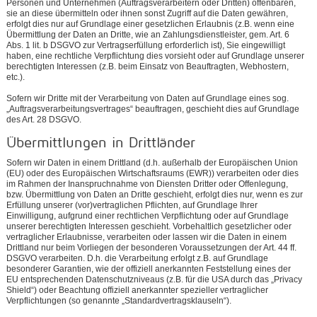
Personen und Unternehmen (Auftragsverarbeitern oder Dritten) offenbaren,
sie an diese übermitteln oder ihnen sonst Zugriff auf die Daten gewähren,
erfolgt dies nur auf Grundlage einer gesetzlichen Erlaubnis (z.B. wenn eine
Übermittlung der Daten an Dritte, wie an Zahlungsdienstleister, gem. Art. 6
Abs. 1 lit. b DSGVO zur Vertragserfüllung erforderlich ist), Sie eingewilligt
haben, eine rechtliche Verpflichtung dies vorsieht oder auf Grundlage unserer
berechtigten Interessen (z.B. beim Einsatz von Beauftragten, Webhostern,
etc.).
Sofern wir Dritte mit der Verarbeitung von Daten auf Grundlage eines sog.
„Auftragsverarbeitungsvertrages“ beauftragen, geschieht dies auf Grundlage
des Art. 28 DSGVO.
Übermittlungen in Drittländer
Sofern wir Daten in einem Drittland (d.h. außerhalb der Europäischen Union
(EU) oder des Europäischen Wirtschaftsraums (EWR)) verarbeiten oder dies
im Rahmen der Inanspruchnahme von Diensten Dritter oder Offenlegung,
bzw. Übermittlung von Daten an Dritte geschieht, erfolgt dies nur, wenn es zur
Erfüllung unserer (vor)vertraglichen Pflichten, auf Grundlage Ihrer
Einwilligung, aufgrund einer rechtlichen Verpflichtung oder auf Grundlage
unserer berechtigten Interessen geschieht. Vorbehaltlich gesetzlicher oder
vertraglicher Erlaubnisse, verarbeiten oder lassen wir die Daten in einem
Drittland nur beim Vorliegen der besonderen Voraussetzungen der Art. 44 ff.
DSGVO verarbeiten. D.h. die Verarbeitung erfolgt z.B. auf Grundlage
besonderer Garantien, wie der offiziell anerkannten Feststellung eines der
EU entsprechenden Datenschutzniveaus (z.B. für die USA durch das „Privacy
Shield“) oder Beachtung offiziell anerkannter spezieller vertraglicher
Verpflichtungen (so genannte „Standardvertragsklauseln“).