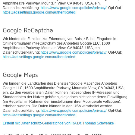
Amphitheatre Parkway, Mountain View, CA 94043, USA, ein.
Datenschutzerklärung:
https://www.google.com/policies/privacy/
, Opt-Out:
https://adssettings.google.com/authenticated
.
Google ReCaptcha
Wir binden die Funktion zur Erkennung von Bots, z.B. bei Eingaben in
Onlineformularen ("ReCaptcha") des Anbieters Google LLC, 1600
Amphitheatre Parkway, Mountain View, CA 94043, USA, ein.
Datenschutzerklärung:
https://www.google.com/policies/privacy/
, Opt-Out:
https://adssettings.google.com/authenticated
.
Google Maps
Wir binden die Landkarten des Dienstes “Google Maps” des Anbieters
Google LLC, 1600 Amphitheatre Parkway, Mountain View, CA 94043, USA,
ein. Zu den verarbeiteten Daten können insbesondere IP-Adressen und
Standortdaten der Nutzer gehören, die jedoch nicht ohne deren Einwilligung
(im Regelfall im Rahmen der Einstellungen ihrer Mobilgeräte vollzogen),
erhoben werden. Die Daten können in den USA verarbeitet werden.
Datenschutzerklärung:
https://www.google.com/policies/privacy/
, Opt-Out:
https://adssettings.google.com/authenticated
.
Erstellt mit Datenschutz-Generator.de von RA Dr. Thomas Schwenke