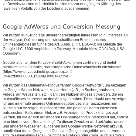
zu Beweiszwecken erforderlich ist, sind bis zur endgültigen Klärung des
jeweiligen Vorfalls von der Löschung ausgenommen.
Google AdWords und Conversion-Messung
Wir nutzen auf Grundlage unserer berechtigten Interessen (d.h. Interesse an
der Analyse, Optimierung und wirtschaftlichem Betrieb unseres
Onlineangebotes im Sinne des Art. 6 Abs. 1 lit. f. DSGVO) die Dienste der
Google LLC, 1600 Amphitheatre Parkway, Mountain View, CA 94043, USA,
(„Google“).
Google ist unter dem Privacy-Shield-Abkommen zertifiziert und bietet
hierdurch eine Garantie, das europäische Datenschutzrecht einzuhalten
(https://www.privacyshield.gov/participant?
id=a2zt000000001L5AAI&status=Active).
Wir nutzen das Onlinemarketingverfahren Google "AdWords", um Anzeigen
im Google-Werbe-Netzwerk zu platzieren (z.B., in Suchergebnissen, in
Videos, auf Webseiten, etc.), damit sie Nutzern angezeigt werden, die ein
mutmaßliches Interesse an den Anzeigen haben. Dies erlaubt uns Anzeigen
für und innerhalb unseres Onlineangebotes gezielter anzuzeigen, um
Nutzern nur Anzeigen zu präsentieren, die potentiell deren Interessen
entsprechen. Falls einem Nutzer z.B. Anzeigen für Produkte angezeigt
werden, für die er sich auf anderen Onlineangeboten interessiert hat, spricht
man hierbei vom „Remarketing“. Zu diesen Zwecken wird bei Aufruf unserer
und anderer Webseiten, auf denen das Google-Werbe-Netzwerk aktiv ist,
unmittelbar durch Google ein Code von Google ausgeführt und es werden
sog. (Re)marketing-Tags (unsichtbare Grafiken oder Code, auch als "Web