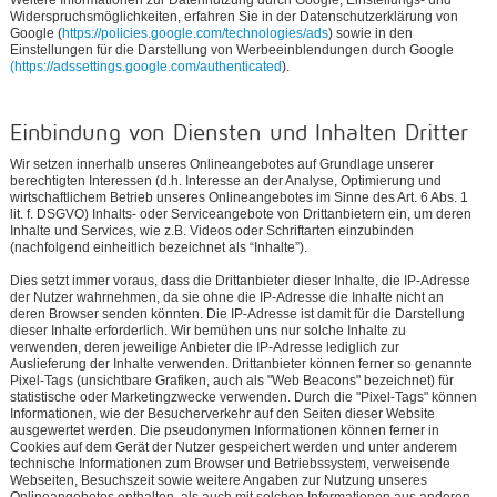
Widerspruchsmöglichkeiten, erfahren Sie in der Datenschutzerklärung von
Google (
https://policies.google.com/technologies/ads
) sowie in den
Einstellungen für die Darstellung von Werbeeinblendungen durch Google
(https://adssettings.google.com/authenticated
).
Einbindung von Diensten und Inhalten Dritter
Wir setzen innerhalb unseres Onlineangebotes auf Grundlage unserer
berechtigten Interessen (d.h. Interesse an der Analyse, Optimierung und
wirtschaftlichem Betrieb unseres Onlineangebotes im Sinne des Art. 6 Abs. 1
lit. f. DSGVO) Inhalts- oder Serviceangebote von Drittanbietern ein, um deren
Inhalte und Services, wie z.B. Videos oder Schriftarten einzubinden
(nachfolgend einheitlich bezeichnet als “Inhalte”).
Dies setzt immer voraus, dass die Drittanbieter dieser Inhalte, die IP-Adresse
der Nutzer wahrnehmen, da sie ohne die IP-Adresse die Inhalte nicht an
deren Browser senden könnten. Die IP-Adresse ist damit für die Darstellung
dieser Inhalte erforderlich. Wir bemühen uns nur solche Inhalte zu
verwenden, deren jeweilige Anbieter die IP-Adresse lediglich zur
Auslieferung der Inhalte verwenden. Drittanbieter können ferner so genannte
Pixel-Tags (unsichtbare Grafiken, auch als "Web Beacons" bezeichnet) für
statistische oder Marketingzwecke verwenden. Durch die "Pixel-Tags" können
Informationen, wie der Besucherverkehr auf den Seiten dieser Website
ausgewertet werden. Die pseudonymen Informationen können ferner in
Cookies auf dem Gerät der Nutzer gespeichert werden und unter anderem
technische Informationen zum Browser und Betriebssystem, verweisende
Webseiten, Besuchszeit sowie weitere Angaben zur Nutzung unseres
Onlineangebotes enthalten, als auch mit solchen Informationen aus anderen