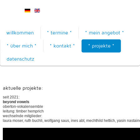
willkommen
* termine *
* mein angebot *
* über mich *
* kontakt *
* projekte *
datenschutz
aktuelle projekte:
seit 2021:
beyond vowels
oberton-vokalensemble
leitung: timber hemprich
wechselnde mitglieder:
laura moser, ruth buchli, wolfgang saus, ines abt, mechthild hettich, yasin nastainc