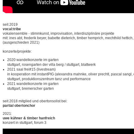
seit 2019
vocal:tribe
vokalensemble - stimmkunst, improvisation, interdisziplinäre projekte
mit: ines abt, frederik beyer, babette dieterich, timber hemprich, mechthild hettich,
(ausgeschieden 2021)
konzerte/projekte:
2020 wandelkonzerte im garten
stuttgart, rosengarten der villa berg / stuttgart, blattwerk
2021 saal frei#15 (livestream)
in kooperation mit instantPIG (alexandra mahnke, oliver prechtl, pascal sangl,
stuttgart, produktionszentrum tanz und performance
2021 wandelkonzerte im garten
stuttgart, bremerscher garten
seit 2018 mitglied und obertonsolist bei:
partial obertonchor
2021:
uwe kühner & timber hanfreich
konzert in stuttgart, forum 3