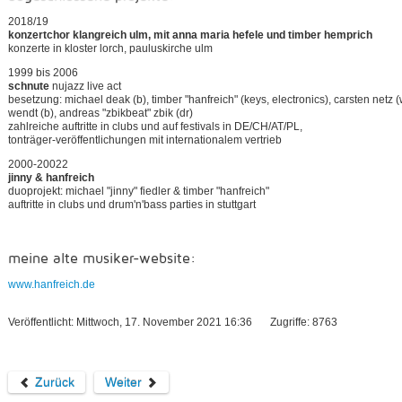
2018/19
konzertchor klangreich ulm, mit anna maria hefele und timber hemprich
konzerte in kloster lorch, pauluskirche ulm
1999 bis 2006
schnute
nujazz live act
besetzung: michael deak (b), timber "hanfreich" (keys, electronics), carsten netz
wendt (b), andreas "zbikbeat" zbik (dr)
zahlreiche auftritte in clubs und auf festivals in DE/CH/AT/PL,
tonträger-veröffentlichungen mit internationalem vertrieb
2000-20022
jinny & hanfreich
duoprojekt: michael "jinny" fiedler & timber "hanfreich"
auftritte in clubs und drum'n'bass parties in stuttgart
meine alte musiker-website:
www.hanfreich.de
Veröffentlicht: Mittwoch, 17. November 2021 16:36
Zugriffe: 8763
Zurück
Weiter