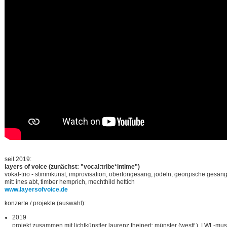
seit 2019:
layers of voice (zunächst: "vocal:tribe*intime")
vokal-trio - stimmkunst, improvisation, obertongesang, jodeln, georgische gesä
mit: ines abt, timber hemprich, mechthild hettich
www.layersofvoice.de
konzerte / projekte (auswahl):
2019
projekt zusammen mit lichtkünstler laurenz theinert: münster (westf.), LWL-museu