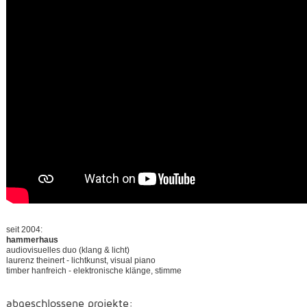
seit 2004:
hammerhaus
audiovisuelles duo (klang & licht)
laurenz theinert - lichtkunst, visual piano
timber hanfreich - elektronische klänge, stimme
abgeschlossene projekte: