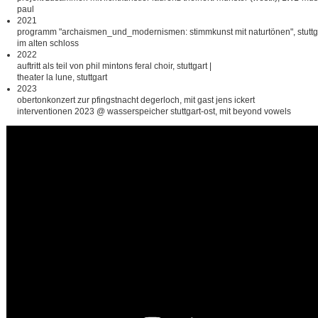
paul
2021
programm "archaismen_und_modernismen: stimmkunst mit naturtönen", stutt
im alten schloss
2022
auftritt als teil von phil mintons feral choir, stuttgart |
theater la lune, stuttgart
2023
obertonkonzert zur pfingstnacht degerloch, mit gast jens ickert
interventionen 2023 @ wasserspeicher stuttgart-ost, mit beyond vowels