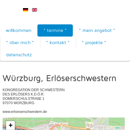
willkommen
* termine *
* mein angebot *
* über mich *
* kontakt *
* projekte *
datenschutz
Würzburg, Erlöserschwestern
KONGREGATION DER SCHWESTERN
DES ERLÖSERS K.D.Ö.R.
DOMERSCHULSTRAßE 1
97070 WÜRZBURG
www.erloeserschwestern.de
+